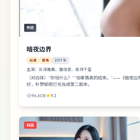
完结
暗夜边界
动漫
爱情
2017
年
主演：
长泽雅美、雷佳音、易烊千玺
（对白体）“你怕什么？”“怕事情真的结束。”——《暗夜
好，朴赞郁把灯光当成第二剧本。
96,608
9.2
韩国