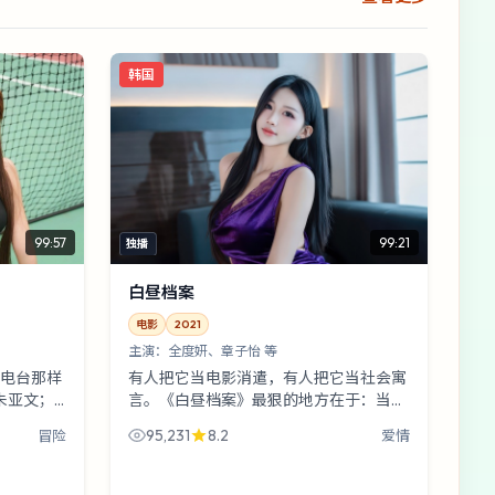
韩国
99:57
99:21
独播
白昼档案
电影
2021
主演：
全度妍、章子怡 等
电台那样
有人把它当电影消遣，有人把它当社会寓
朱亚文；
言。《白昼档案》最狠的地方在于：当城
】一场提
市把噪音调低一格，你还能相信谁？全度
95,231
8.2
冒险
爱情
暗夜档
妍与章子怡的对手戏像刀背蹭过皮肤。