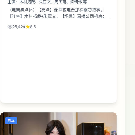
主演：
木村拓哉、朱亚文、周冬雨、梁朝伟 等
（电商卖点体）【亮点】像深夜电台那样絮叨叙事；
【阵容】木村拓哉+朱亚文；【场景】直播公司机房；
【剧情】一场提前到来的暴风雪。温馨提示：《暗夜档
95,424
8.5
案》不提供标准答案，只提供情绪税发...
日本