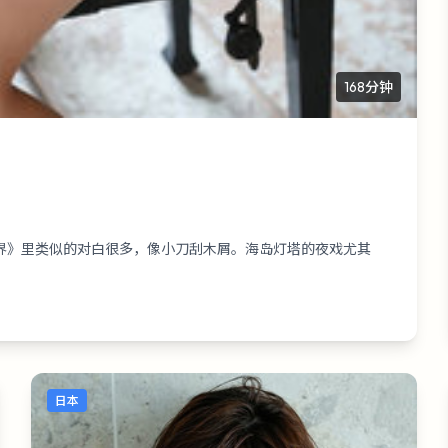
168分钟
边界》里类似的对白很多，像小刀刮木屑。海岛灯塔的夜戏尤其
日本