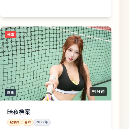
韩国
99分钟
院线
暗夜档案
纪录片
冒险
2022
年