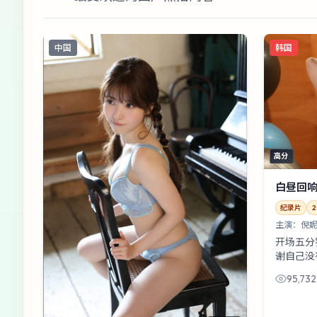
中国
韩国
高分
白昼回
纪录片
2
主演：
倪妮
开场五分
谢自己没
前到来的
95,732
很深；朱