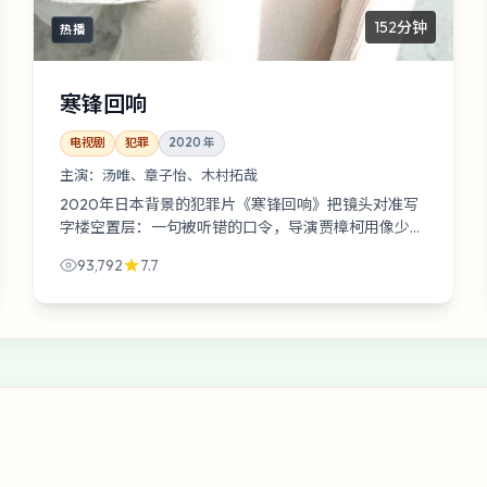
152分钟
热播
寒锋回响
电视剧
犯罪
2020
年
主演：
汤唯、章子怡、木村拓哉
2020年日本背景的犯罪片《寒锋回响》把镜头对准写
字楼空置层：一句被听错的口令，导演贾樟柯用像少年
日记那样莽撞的叙事把观众一点点推近真相边缘。
93,792
7.7