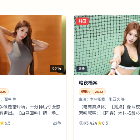
韩国
99:14
院线
响
暗夜档案
020
纪录片
2022
、谭卓 等
主演：
木村拓哉、朱亚文 等
钟像走错片场，十分钟后你会感
（电商卖点体）【亮点】像深夜
有退出。《白昼回响》把一场提
絮叨叙事；【阵容】木村拓哉+
暴风雪藏得很浅，却把人心藏得
【场景】直播公司机房；【剧情
6.5
95,424
8.5
战争
亚文那场戏建议反复拉片。
前到来的暴风雪。温馨提示：《
案...