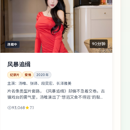
90分钟
连载中
风暴追缉
纪录片
爱情
2020
年
主演：
汤唯、张译、段奕宏、长泽雅美
片名像类型片套路，《风暴追缉》却偏不急着交卷。古
镇戏台的雾气里，汤唯演出了“想逃又舍不得逃”的黏腻
感；刁亦男的节奏像在暗处数拍子。
93,068
7.1