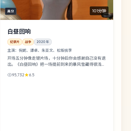
101分钟
高分
白昼回响
纪录片
战争
2020
年
主演：
倪妮、谭卓、朱亚文、松坂桃李
开场五分钟像走错片场，十分钟后你会感谢自己没有退
出。《白昼回响》把一场提前到来的暴风雪藏得很浅，
却把人心藏得很深；朱亚文那场戏建议反复拉片。
95,732
6.5