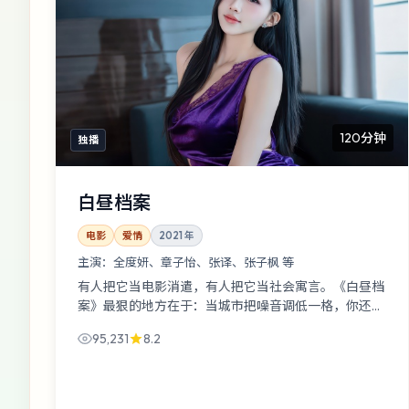
120分钟
独播
白昼档案
电影
爱情
2021
年
主演：
全度妍、章子怡、张译、张子枫 等
有人把它当电影消遣，有人把它当社会寓言。《白昼档
案》最狠的地方在于：当城市把噪音调低一格，你还能
相信谁？全度妍与章子怡的对手戏像刀背蹭过皮肤。
95,231
8.2